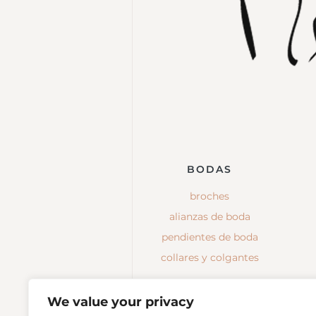
BODAS
broches
alianzas de boda
pendientes de boda
collares y colgantes
We value your privacy