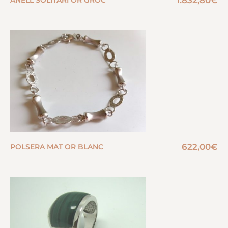
1.832,80
€
ANELL SOLITARI OR GROC
622,00
€
POLSERA MAT OR BLANC