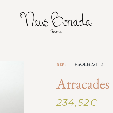
FSOLB2211121
REF:
Arracades 
234,52
€