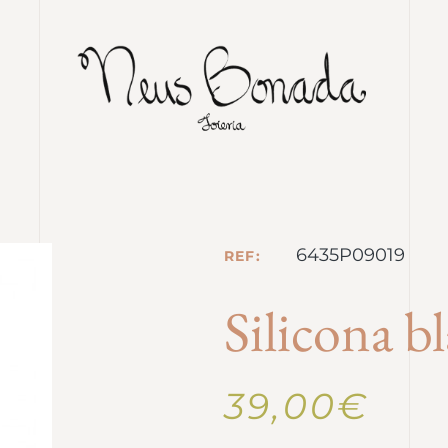
6435P09019
REF:
Silicona b
39,00
€