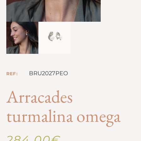
BRU2027PEO
REF:
Arracades
turmalina omega
284,00
€