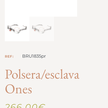
BRU1835pr
REF:
Polsera/esclava
Ones
266,00
€