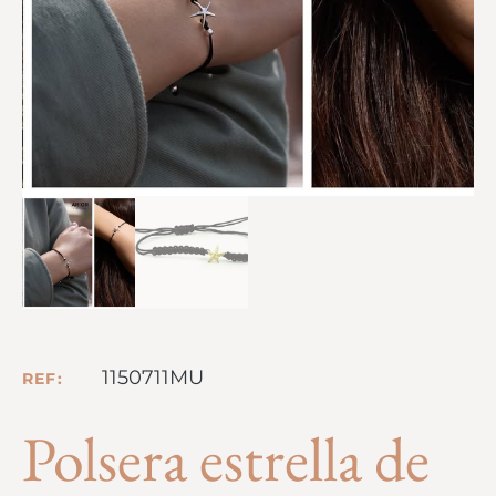
1150711MU
REF:
Polsera estrella de