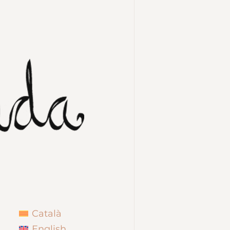
Català
English