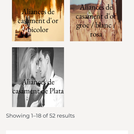
Aliances de
Aliances de
casament d'or
casament d'or
groc / blanc /
bicolor
rosa
Aliances de
casament de Plata
Showing 1–18 of 52 results