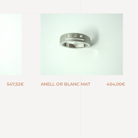
547,52
€
ANELL OR BLANC MAT
454,00
€