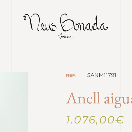
SANM11791
REF:
Anell aigu
1.076,00
€