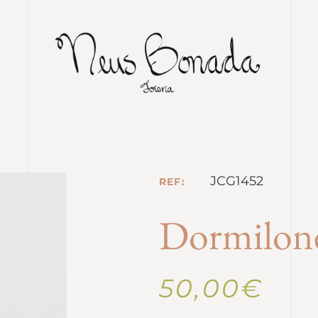
JCG1452
REF:
Dormilone
50,00
€