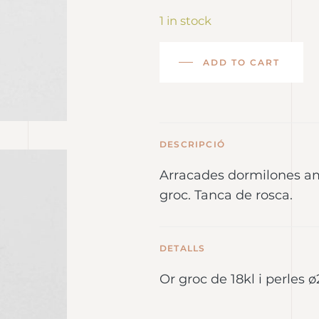
1 in stock
ADD TO CART
DESCRIPCIÓ
Arracades dormilones am
groc. Tanca de rosca.
DETALLS
Or groc de 18kl i perles